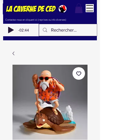
Contactez-nous en cliquant ici (reprises ou info diverses)
-02:44