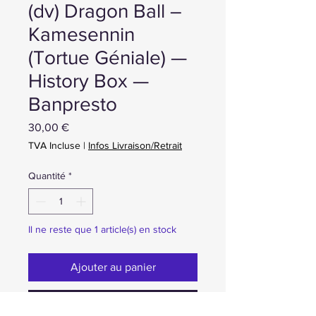
(dv) Dragon Ball –
Kamesennin
(Tortue Géniale) —
History Box —
Banpresto
Prix
30,00 €
TVA Incluse
|
Infos Livraison/Retrait
Quantité
*
Il ne reste que 1 article(s) en stock
Ajouter au panier
Achat ou Réservation immédiate