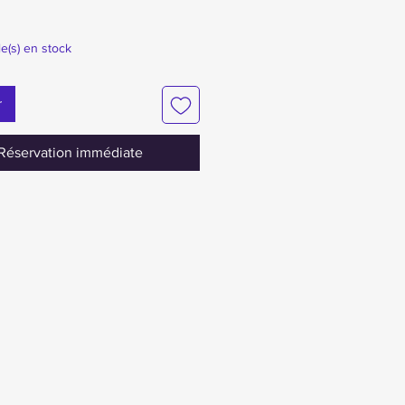
le(s) en stock
r
Réservation immédiate