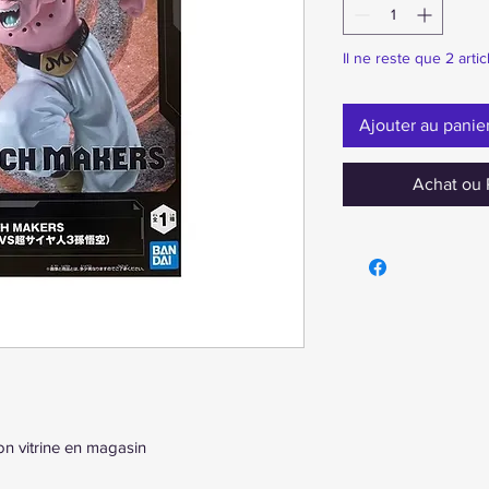
Il ne reste que 2 artic
Ajouter au panie
Achat ou 
on vitrine en magasin