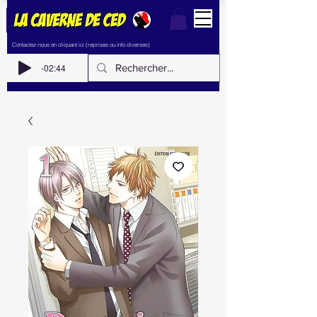
Contactez-nous en cliquant ici (reprises ou info diverses)
-02:44