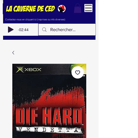
Contactez-nous en cliquant ici (reprises ou info diverses)
-02:44