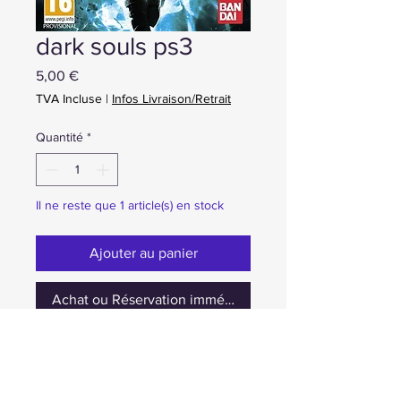
dark souls ps3
Prix
5,00 €
TVA Incluse
|
Infos Livraison/Retrait
Quantité
*
Il ne reste que 1 article(s) en stock
Ajouter au panier
Achat ou Réservation immédiate
occasion cd seulement