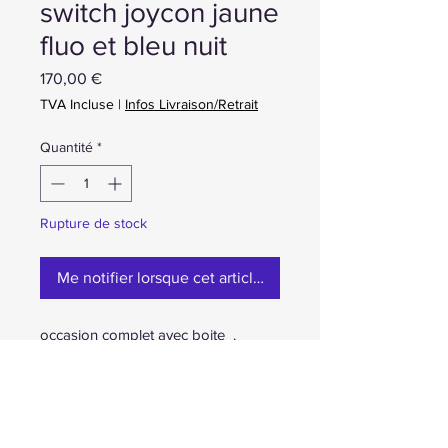
switch joycon jaune
fluo et bleu nuit
Prix
170,00 €
TVA Incluse
|
Infos Livraison/Retrait
Quantité
*
Rupture de stock
Me notifier lorsque cet article est disponible
occasion complet avec boite .
joycon jaune et bleu 170e (vente
uniquement - pas d'échange)