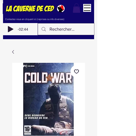
Contactez-nous en cliquant ici (reprises ou info diverses)
-02:44