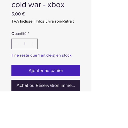
cold war - xbox
Prix
5,00 €
TVA Incluse
|
Infos Livraison/Retrait
Quantité
*
Il ne reste que 1 article(s) en stock
Ajouter au panier
Achat ou Réservation immédiate
occasion complet en boite
Prix nets. TVA non applicable selon le