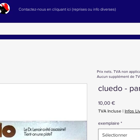
Contactez-nous en cliquant ici (reprises ou info diverses)
Prix nets. TVA non applic
Aucun supplément de TVA
cluedo - pa
Prix
10,00 €
TVA Incluse
|
Infos Li
exemplaire
*
Sélectionner