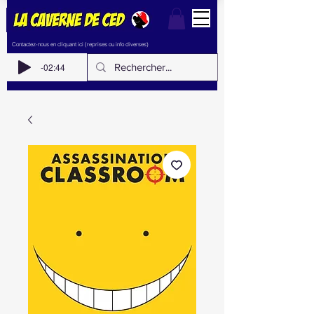
Contactez-nous en cliquant ici (reprises ou info diverses)
-02:44