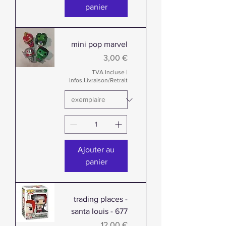
panier
mini pop marvel
Prix
3,00 €
TVA Incluse
|
Infos Livraison/Retrait
Ajouter au
panier
trading places -
santa louis - 677
Prix
12,00 €