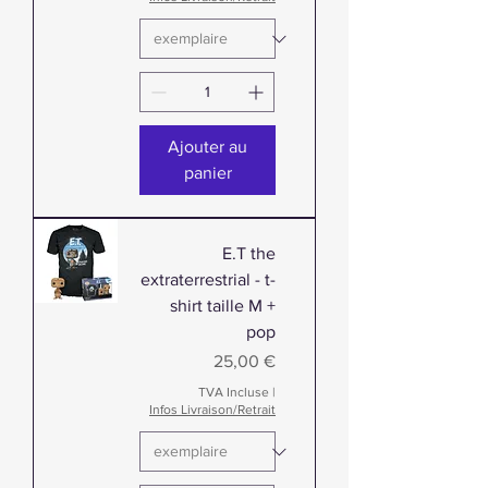
Ajouter au
panier
E.T the
extraterrestrial - t-
shirt taille M +
pop
Prix
25,00 €
TVA Incluse
|
Infos Livraison/Retrait