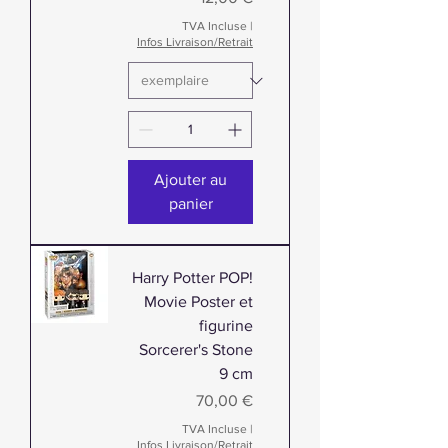
TVA Incluse
|
Infos Livraison/Retrait
Ajouter au
panier
Harry Potter POP!
Movie Poster et
figurine
Sorcerer's Stone
9 cm
Prix
70,00 €
TVA Incluse
|
Infos Livraison/Retrait