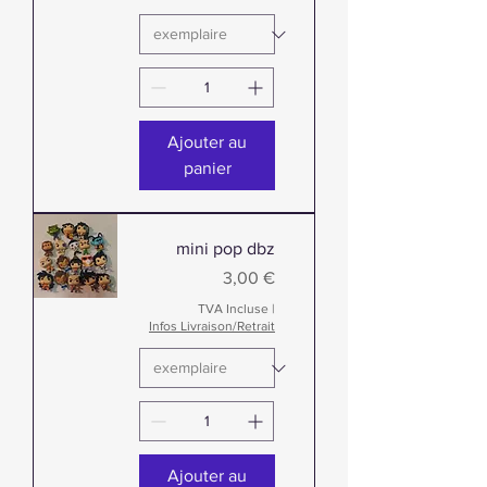
Ajouter au
panier
mini pop dbz
Prix
3,00 €
TVA Incluse
|
Infos Livraison/Retrait
Ajouter au