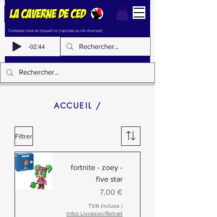
Contactez-nous en cliquant ici (reprises ou info diverses)
-02:44
ACCUEIL /
Filtrer
fortnite - zoey -
five star
Prix
7,00 €
TVA Incluse
|
Infos Livraison/Retrait