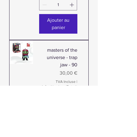
Ajouter au
panier
masters of the
universe - trap
jaw - 90
Prix
30,00 €
TVA Incluse
|
Infos Livraison/Retrait
Ajouter au
panier