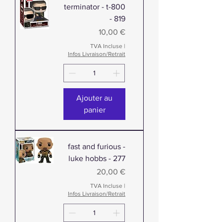
terminator - t-800
- 819
Prix
10,00 €
TVA Incluse
|
Infos Livraison/Retrait
Ajouter au
panier
fast and furious -
luke hobbs - 277
Prix
20,00 €
TVA Incluse
|
Infos Livraison/Retrait