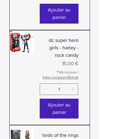
Ajouter au
panier
dc super hero
girls - harley -
rock candy
Prix
15,00 €
TVA Incluse
|
Infos Livraison/Retrait
Ajouter au
panier
lords of the rings