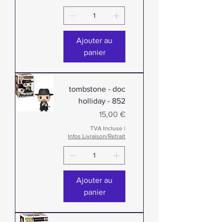
Ajouter au
panier
tombstone - doc
holliday - 852
Prix
15,00 €
TVA Incluse
|
Infos Livraison/Retrait
Ajouter au
panier