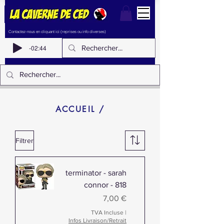
Contactez-nous en cliquant ici (reprises ou info diverses)
-02:44
ACCUEIL /
Filtrer
terminator - sarah
connor - 818
Prix
7,00 €
TVA Incluse
|
Infos Livraison/Retrait