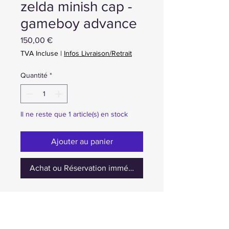
zelda minish cap -
gameboy advance
Prix
150,00 €
TVA Incluse
|
Infos Livraison/Retrait
Quantité
*
Il ne reste que 1 article(s) en stock
Ajouter au panier
Achat ou Réservation immédiate
cartouche + boite bon etat + cale +
notice+ points vip non grattés - 150e
vente uniquement, pas d echange cc