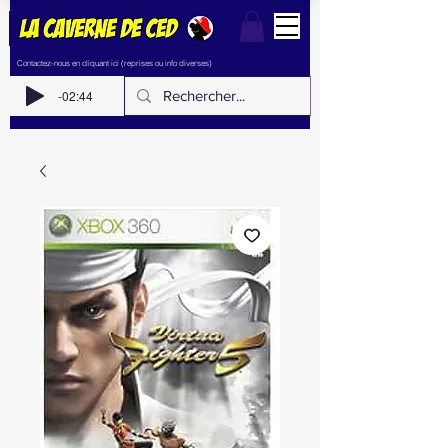
Contactez-nous en cliquant ici (reprises ou info diverses)
-02:44