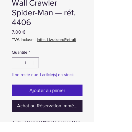
Wall Crawler
Spider-Man — réf.
4406
Prix
7,00 €
TVA Incluse
|
Infos Livraison/Retrait
Quantité
*
Il ne reste que 1 article(s) en stock
Ajouter au panier
Achat ou Réservation immédiate
ZURU / Marvel Ultimate Spider-Man
— Creepeez Wall Crawler Spider-