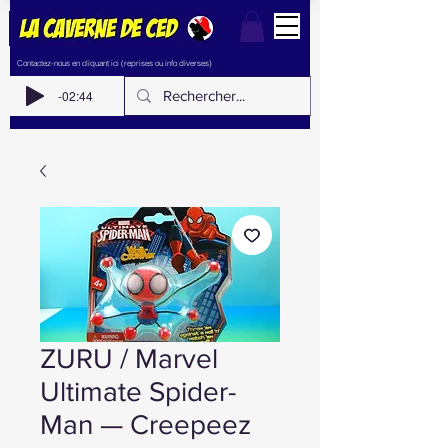
Contactez-nous en cliquant ici (reprises ou info diverses)
-02:44
ZURU / Marvel
Ultimate Spider-
Man — Creepeez