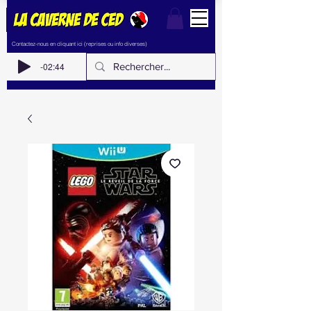
Contactez-nous en cliquant ici (reprises ou info diverses)
-02:44