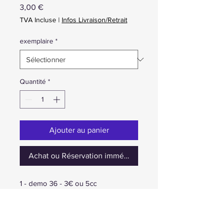
Prix
3,00 €
TVA Incluse
|
Infos Livraison/Retrait
exemplaire
*
Quantité
*
Ajouter au panier
Achat ou Réservation immédiate
1 - demo 36 - 3€ ou 5cc
2 - demo 37 - 3€ ou 5cc
3 - demo 44 - 3€ ou 5cc
4 - demo 46 - 3€ ou 5cc