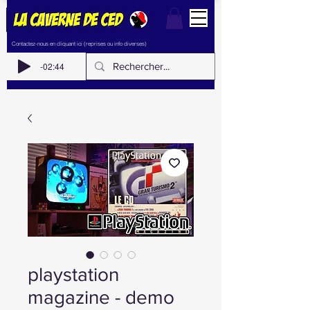
Contactez-nous en cliquant ici (reprises ou info diverses)
-02:44
playstation
magazine - demo