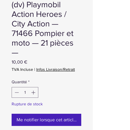
(dv) Playmobil
Action Heroes /
City Action —
71466 Pompier et
moto — 21 pièces
—
Prix
10,00 €
TVA Incluse
|
Infos Livraison/Retrait
Quantité
*
Rupture de stock
Me notifier lorsque cet article est disponible