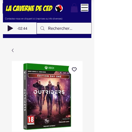
Contactez-nous en cliquant ici (reprises ou info diverses)
-02:44