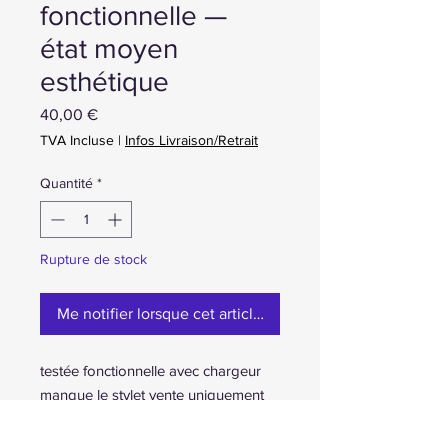
fonctionnelle —
état moyen
esthétique
Prix
40,00 €
TVA Incluse
|
Infos Livraison/Retrait
Quantité
*
Rupture de stock
Me notifier lorsque cet article est disponible
testée fonctionnelle avec chargeur
manque le stylet vente uniquement
pas d echange
photo complementaire apres mise