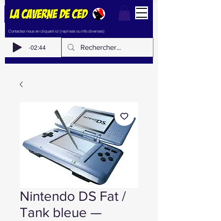
Contactez-nous en cliquant ici (reprises ou info diverses)
-02:44
Nintendo DS Fat /
Tank bleue —