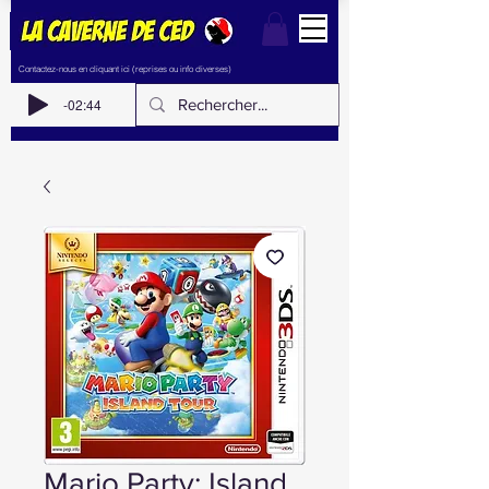
Contactez-nous en cliquant ici (reprises ou info diverses)
-02:44
Mario Party: Island