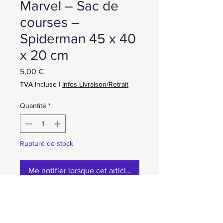
Marvel – Sac de
courses –
Spiderman 45 x 40
x 20 cm
Prix
5,00 €
TVA Incluse
|
Infos Livraison/Retrait
Quantité
*
Rupture de stock
Me notifier lorsque cet article est disponible
neuf