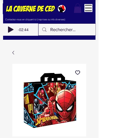
Contactez-nous en cliquant ici (reprises ou info diverses)
-02:44