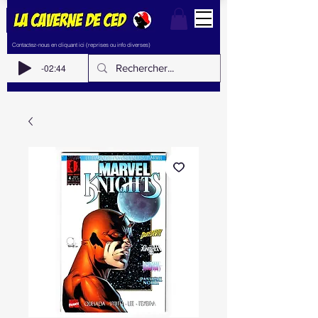
Contactez-nous en cliquant ici (reprises ou info diverses)
-02:44