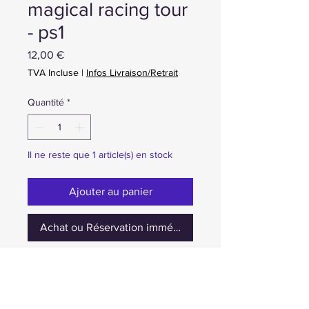
magical racing tour
- ps1
Prix
12,00 €
TVA Incluse
|
Infos Livraison/Retrait
Quantité
*
Il ne reste que 1 article(s) en stock
Ajouter au panier
Achat ou Réservation immédiate
occasion complet en boite 12€ ou
15CC