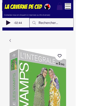
Contactez-nous en cliquant ici (reprises ou info diverses)
-02:44