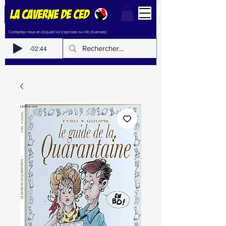
Contactez-nous en cliquant ici (reprises ou info diverses)
-02:44