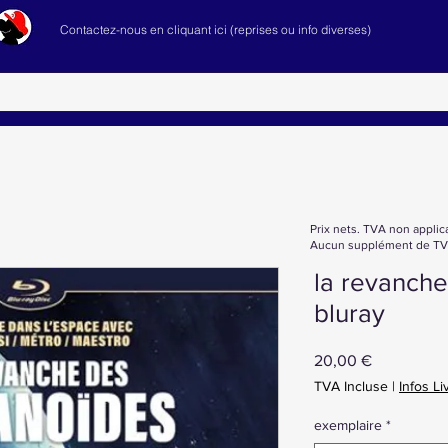
Contactez-nous en cliquant ici (reprises ou info diverses)
Prix nets. TVA non applic
Aucun supplément de TVA
la revanch
bluray
Prix
20,00 €
TVA Incluse
|
Infos Li
exemplaire
*