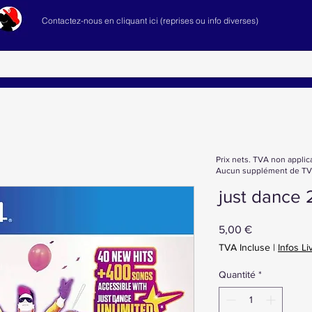
Contactez-nous en cliquant ici (reprises ou info diverses)
Prix nets. TVA non applic
Aucun supplément de TVA
just dance 
Prix
5,00 €
TVA Incluse
|
Infos Li
Quantité
*