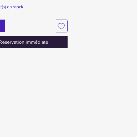
le(s) en stock
r
Réservation immédiate