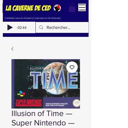
Contactez-nous en cliquant ici (reprises ou info diverses)
-02:44
Illusion of Time —
Super Nintendo —