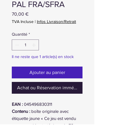
PAL FRA/SFRA
Prix
70,00 €
TVA Incluse
|
Infos Livraison/Retrait
Quantité
*
Il ne reste que 1 article(s) en stock
Ajouter au panier
Achat ou Réservation immédiate
EAN :
045496830311
Contenu :
boîte originale avec
étiquette jaune « Ce jeu est vendu
avec un guide stratégique de 72