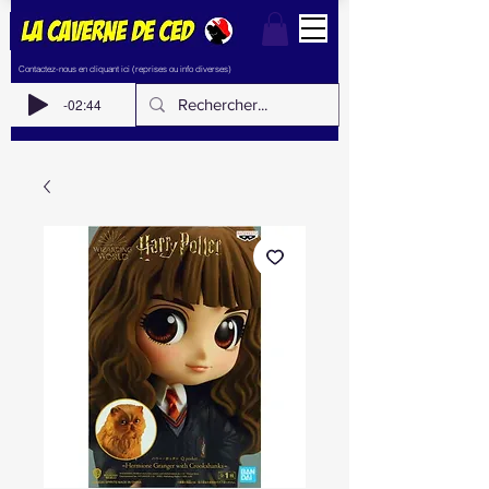
Contactez-nous en cliquant ici (reprises ou info diverses)
-02:44