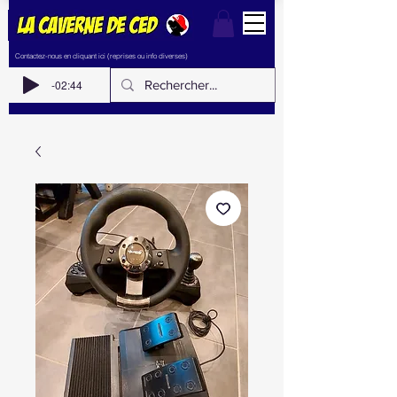
Contactez-nous en cliquant ici (reprises ou info diverses)
-02:44