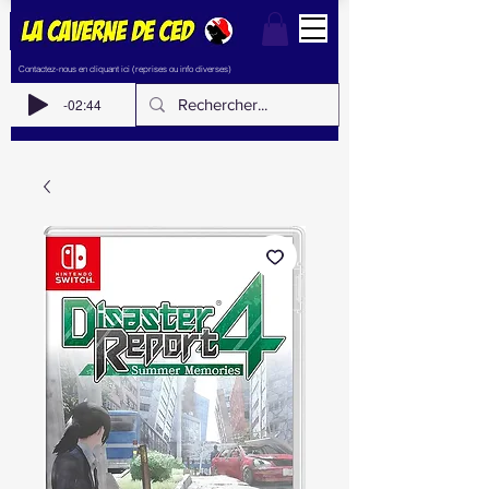
Contactez-nous en cliquant ici (reprises ou info diverses)
-02:44