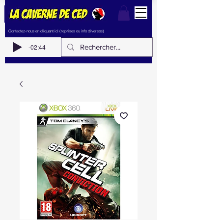
Contactez-nous en cliquant ici (reprises ou info diverses)
-02:44