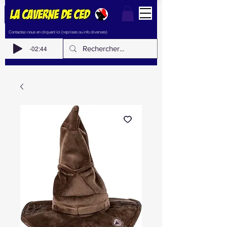
Contactez-nous en cliquant ici (reprises ou info diverses)
-02:44