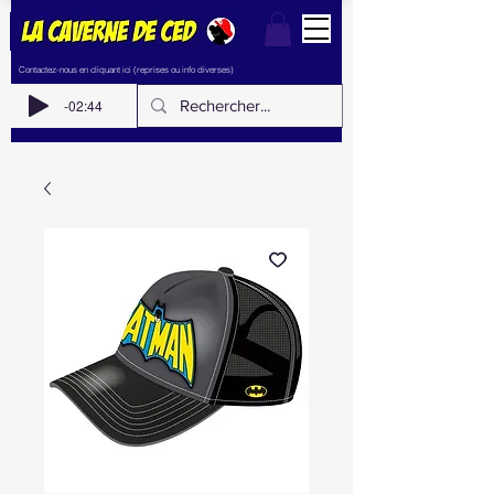
Contactez-nous en cliquant ici (reprises ou info diverses)
-02:44