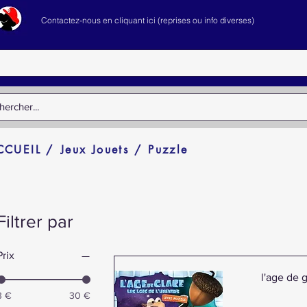
Contactez-nous en cliquant ici (reprises ou info diverses)
CCUEIL /
Jeux Jouets /
Puzzle
Filtrer par
Prix
l'age de g
3 €
30 €