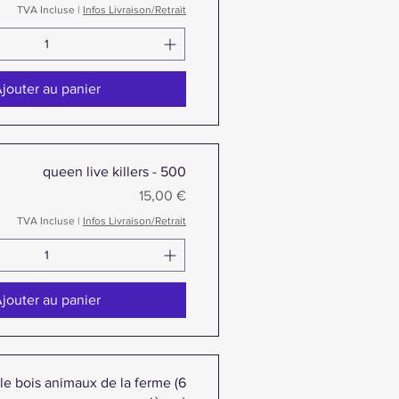
TVA Incluse
|
Infos Livraison/Retrait
jouter au panier
queen live killers - 500
Prix
15,00 €
TVA Incluse
|
Infos Livraison/Retrait
jouter au panier
le bois animaux de la ferme (6