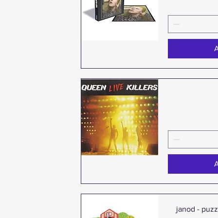
A
Aperçu rapide
A
Aperçu rapide
janod - puzz