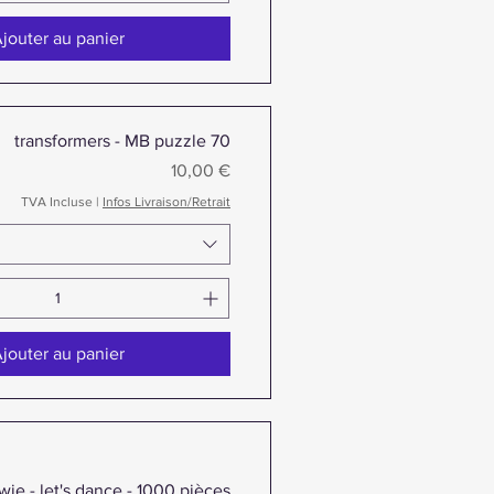
jouter au panier
transformers - MB puzzle 70
Prix
10,00 €
TVA Incluse
|
Infos Livraison/Retrait
jouter au panier
wie - let's dance - 1000 pièces