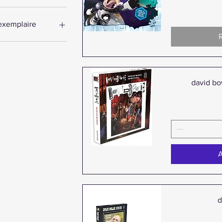
exemplaire
1
Aperçu rapide
2
david bo
A
Aperçu rapide
d