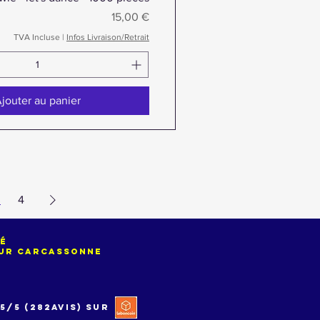
Prix
15,00 €
TVA Incluse
|
Infos Livraison/Retrait
jouter au panier
3
4
sé
 sur carcassonne
5/5 (282avis) sur