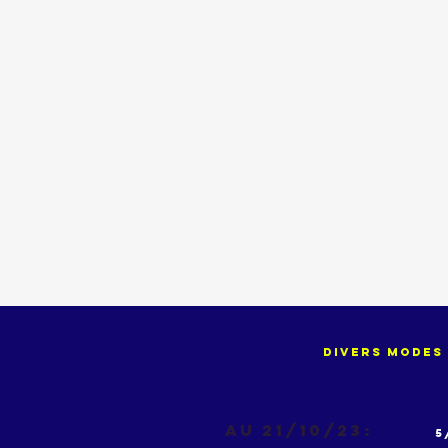
divers modes 
Au 21/10/23:
5