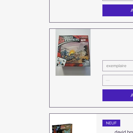
A
exemplaire
Aperçu rapide
A
NEUF
david bo