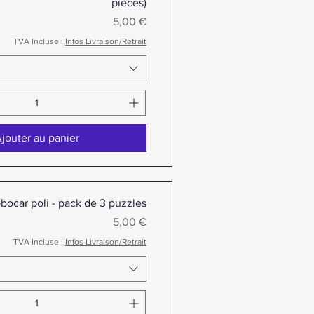
pièces)
Prix
5,00 €
TVA Incluse
|
Infos Livraison/Retrait
jouter au panier
obocar poli - pack de 3 puzzles
Prix
5,00 €
TVA Incluse
|
Infos Livraison/Retrait