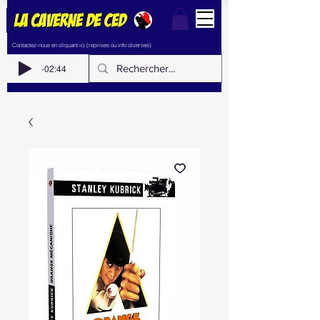
Contactez-nous en cliquant ici (reprises ou info diverses)
-02:44